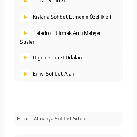
Tokat Sohbet
Kızlarla Sohbet Etmenin Özellikleri
Taladro Ft Irmak Arıcı Mahşer
Sözleri
Olgun Sohbet Odaları
En iyi Sohbet Alanı
Etiket:
Almanya Sohbet Siteleri