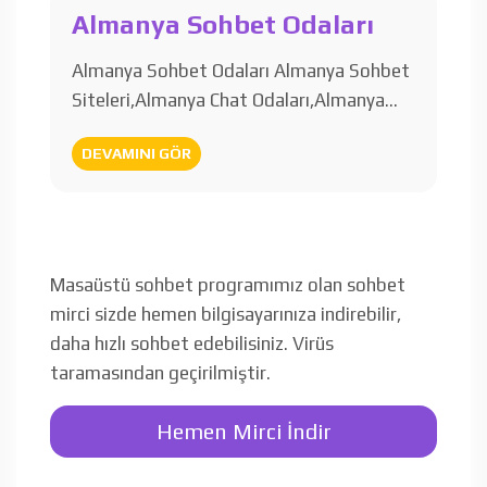
Almanya Sohbet Odaları
Almanya Sohbet Odaları Almanya Sohbet
Siteleri,Almanya Chat Odaları,Almanya…
DEVAMINI GÖR
Masaüstü sohbet programımız olan sohbet
mirci sizde hemen bilgisayarınıza indirebilir,
daha hızlı sohbet edebilisiniz. Virüs
taramasından geçirilmiştir.
Hemen Mirci İndir