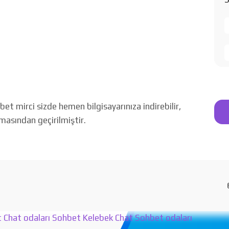
 mirci sizde hemen bilgisayarınıza indirebilir,
amasından geçirilmiştir.
t
Chat odaları
Sohbet
Kelebek Chat
Sohbet odaları