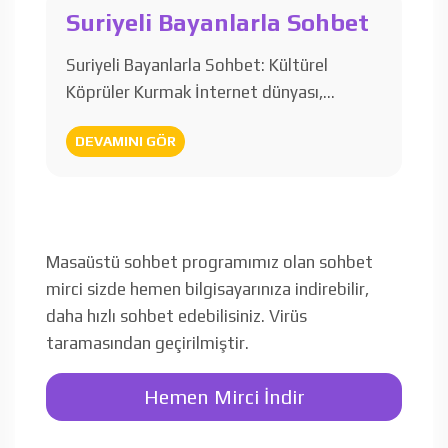
Suriyeli Bayanlarla Sohbet
Suriyeli Bayanlarla Sohbet: Kültürel
Köprüler Kurmak İnternet dünyası,…
DEVAMINI GÖR
Masaüstü sohbet programımız olan sohbet
mirci sizde hemen bilgisayarınıza indirebilir,
daha hızlı sohbet edebilisiniz. Virüs
taramasından geçirilmiştir.
Hemen Mirci İndir