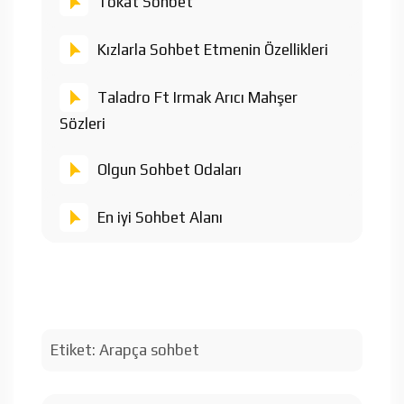
Tokat Sohbet
Kızlarla Sohbet Etmenin Özellikleri
Taladro Ft Irmak Arıcı Mahşer
Sözleri
Olgun Sohbet Odaları
En iyi Sohbet Alanı
Etiket:
Arapça sohbet