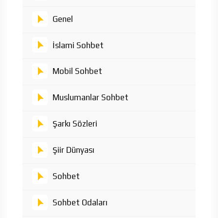
Genel
İslami Sohbet
Mobil Sohbet
Muslumanlar Sohbet
Şarkı Sözleri
Şiir Dünyası
Sohbet
Sohbet Odaları