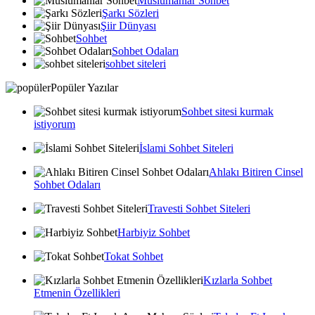
Muslumanlar Sohbet
Şarkı Sözleri
Şiir Dünyası
Sohbet
Sohbet Odaları
sohbet siteleri
Popüler Yazılar
Sohbet sitesi kurmak
istiyorum
İslami Sohbet Siteleri
Ahlakı Bitiren Cinsel
Sohbet Odaları
Travesti Sohbet Siteleri
Harbiyiz Sohbet
Tokat Sohbet
Kızlarla Sohbet
Etmenin Özellikleri