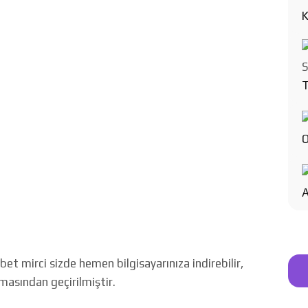
K
T
O
A
 mirci sizde hemen bilgisayarınıza indirebilir,
amasından geçirilmiştir.