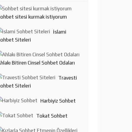
ohbet sitesi kurmak istiyorum
İslami
ohbet Siteleri
hlakı Bitiren Cinsel Sohbet Odaları
Travesti
ohbet Siteleri
Harbiyiz Sohbet
Tokat Sohbet