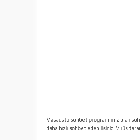
Masaüstü sohbet programımız olan sohbet
daha hızlı sohbet edebilisiniz. Virüs tar