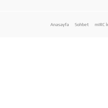
Anasayfa
Sohbet
mIRC İ