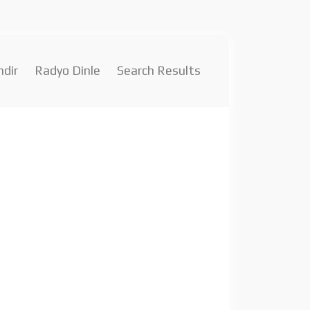
ndir
Radyo Dinle
Search Results