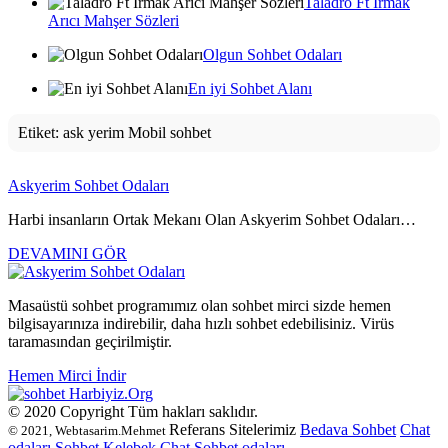
Taladro Ft Irmak
Arıcı Mahşer Sözleri
Olgun Sohbet Odaları
En iyi Sohbet Alanı
Etiket:
ask yerim Mobil sohbet
Askyerim Sohbet Odaları
Harbi insanların Ortak Mekanı Olan Askyerim Sohbet Odaları…
DEVAMINI GÖR
Masaüstü sohbet programımız olan sohbet mirci sizde hemen
bilgisayarınıza indirebilir, daha hızlı sohbet edebilisiniz. Virüs
taramasından geçirilmiştir.
Hemen Mirci İndir
Harbiyiz
.Org
© 2020 Copyright Tüm hakları saklıdır.
Referans Sitelerimiz
Bedava Sohbet
Chat
© 2021, Webtasarim.Mehmet
odaları
Sohbet
Kelebek Chat
Sohbet odaları