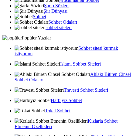
Muslumanlar Sohbet
Şarkı Sözleri
Şiir Dünyası
Sohbet
Sohbet Odaları
sohbet siteleri
Popüler Yazılar
Sohbet sitesi kurmak
istiyorum
İslami Sohbet Siteleri
Ahlakı Bitiren Cinsel
Sohbet Odaları
Travesti Sohbet Siteleri
Harbiyiz Sohbet
Tokat Sohbet
Kızlarla Sohbet
Etmenin Özellikleri