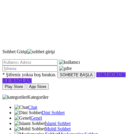
Sohbet
Girişi
* Şifreniz yoksa boş bırakın.
ESKİ SÜRÜM
SOHBETE BAŞLA
İLE BAĞLAN
Play Store
App Store
Kategoriler
Chat
Dini Sohbet
Genel
İslami Sohbet
Mobil Sohbet