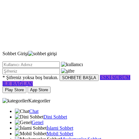
Sohbet
Girişi
* Şifreniz yoksa boş bırakın.
ESKİ SÜRÜM
SOHBETE BAŞLA
İLE BAĞLAN
Play Store
App Store
Kategoriler
Chat
Dini Sohbet
Genel
İslami Sohbet
Mobil Sohbet