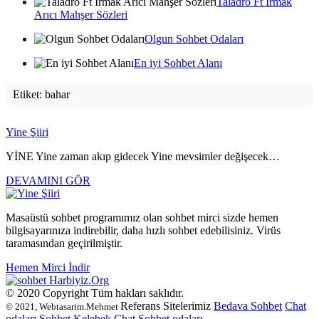
Taladro Ft Irmak
Arıcı Mahşer Sözleri
Olgun Sohbet Odaları
En iyi Sohbet Alanı
Etiket:
bahar
Yine Şiiri
YİNE Yine zaman akıp gidecek Yine mevsimler değişecek…
DEVAMINI GÖR
Masaüstü sohbet programımız olan sohbet mirci sizde hemen
bilgisayarınıza indirebilir, daha hızlı sohbet edebilisiniz. Virüs
taramasından geçirilmiştir.
Hemen Mirci İndir
Harbiyiz
.Org
© 2020 Copyright Tüm hakları saklıdır.
Referans Sitelerimiz
Bedava Sohbet
Chat
© 2021, Webtasarim.Mehmet
odaları
Sohbet
Kelebek Chat
Sohbet odaları