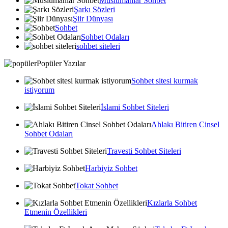
Muslumanlar Sohbet
Şarkı Sözleri
Şiir Dünyası
Sohbet
Sohbet Odaları
sohbet siteleri
Popüler Yazılar
Sohbet sitesi kurmak
istiyorum
İslami Sohbet Siteleri
Ahlakı Bitiren Cinsel
Sohbet Odaları
Travesti Sohbet Siteleri
Harbiyiz Sohbet
Tokat Sohbet
Kızlarla Sohbet
Etmenin Özellikleri