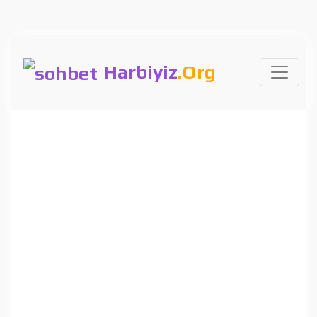
Harbiyiz
.Org