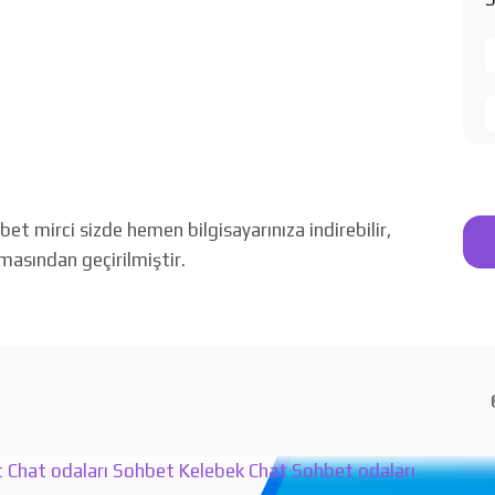
 mirci sizde hemen bilgisayarınıza indirebilir,
amasından geçirilmiştir.
t
Chat odaları
Sohbet
Kelebek Chat
Sohbet odaları