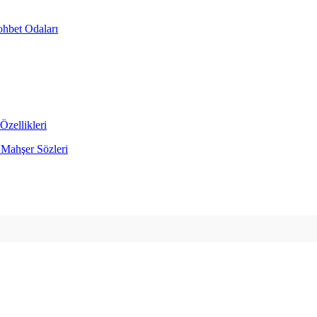
ohbet Odaları
Özellikleri
 Mahşer Sözleri