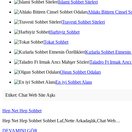
İslami Sohbet Siteleri
Ahlakı Bitiren Cinsel S
Travesti Sohbet Siteleri
Harbiyiz Sohbet
Tokat Sohbet
Kızlarla Sohbet Etmenin 
Taladro Ft Irmak Arıcı
Olgun Sohbet Odaları
En iyi Sohbet Alanı
Etiket:
Chat Web Site Aşkı
Hep Net Hep Sohbet
Hep Net Hep Sohbet Sohbet Laf,Nette Arkadaşlık,Chat Web…
DEVAMINI GÖR