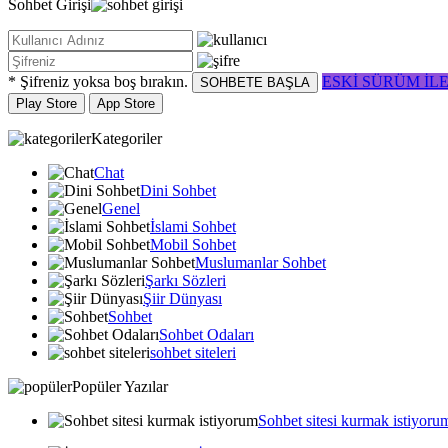
Sohbet
Girişi
* Şifreniz yoksa boş bırakın.
ESKİ SÜRÜM İL
SOHBETE BAŞLA
Play Store
App Store
Kategoriler
Chat
Dini Sohbet
Genel
İslami Sohbet
Mobil Sohbet
Muslumanlar Sohbet
Şarkı Sözleri
Şiir Dünyası
Sohbet
Sohbet Odaları
sohbet siteleri
Popüler Yazılar
Sohbet sitesi kurmak istiyoru