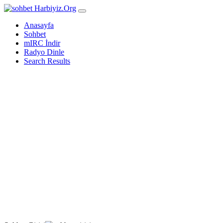
Harbiyiz
.Org
Anasayfa
Sohbet
mIRC İndir
Radyo Dinle
Search Results