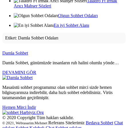
Taladro Ft Irmak
Arıcı Mahşer Sözleri
Olgun Sohbet Odaları
En iyi Sohbet Alanı
Etiket:
Damla Sohbet Odaları
Damla Sohbet
Damla Sohbet, günümüzde insanların ruh halini olumlu yönde…
DEVAMINI GÖR
Masaüstü sohbet programımız olan sohbet mirci sizde hemen
bilgisayarınıza indirebilir, daha hızlı sohbet edebilisiniz. Virüs
taramasından geçirilmiştir.
Hemen Mirci İndir
Harbiyiz
.Org
© 2020 Copyright Tüm hakları saklıdır.
Referans Sitelerimiz
Bedava Sohbet
Chat
© 2021, Webtasarim.Mehmet
odaları
Sohbet
Kelebek Chat
Sohbet odaları