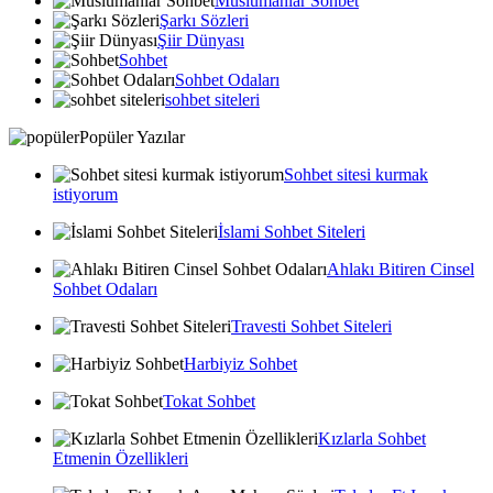
Muslumanlar Sohbet
Şarkı Sözleri
Şiir Dünyası
Sohbet
Sohbet Odaları
sohbet siteleri
Popüler Yazılar
Sohbet sitesi kurmak
istiyorum
İslami Sohbet Siteleri
Ahlakı Bitiren Cinsel
Sohbet Odaları
Travesti Sohbet Siteleri
Harbiyiz Sohbet
Tokat Sohbet
Kızlarla Sohbet
Etmenin Özellikleri