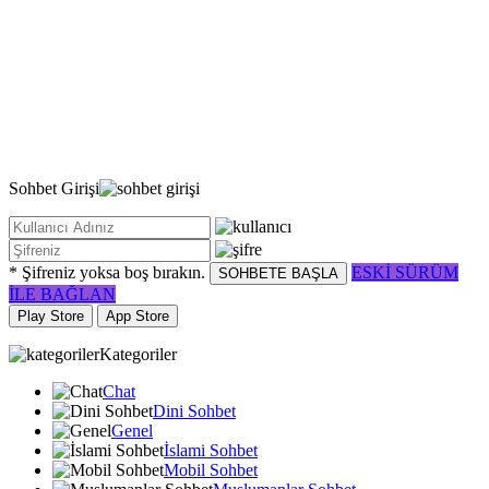
Sohbet
Girişi
* Şifreniz yoksa boş bırakın.
ESKİ SÜRÜM
SOHBETE BAŞLA
İLE BAĞLAN
Play Store
App Store
Kategoriler
Chat
Dini Sohbet
Genel
İslami Sohbet
Mobil Sohbet