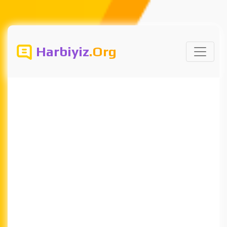
Harbiyiz
.Org