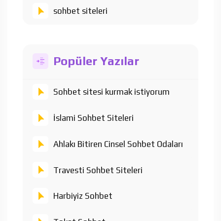
sohbet siteleri
Popüler Yazılar
Sohbet sitesi kurmak istiyorum
İslami Sohbet Siteleri
Ahlakı Bitiren Cinsel Sohbet Odaları
Travesti Sohbet Siteleri
Harbiyiz Sohbet