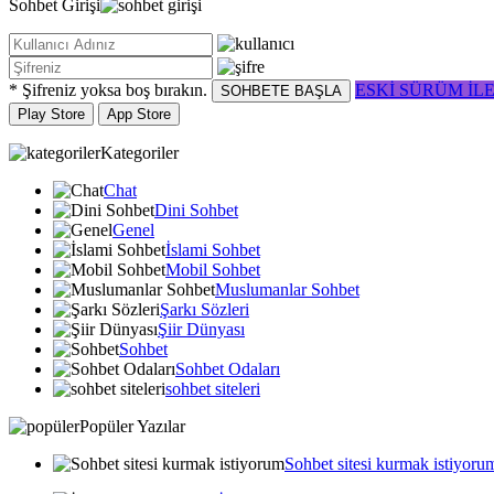
Sohbet
Girişi
* Şifreniz yoksa boş bırakın.
ESKİ SÜRÜM İL
SOHBETE BAŞLA
Play Store
App Store
Kategoriler
Chat
Dini Sohbet
Genel
İslami Sohbet
Mobil Sohbet
Muslumanlar Sohbet
Şarkı Sözleri
Şiir Dünyası
Sohbet
Sohbet Odaları
sohbet siteleri
Popüler Yazılar
Sohbet sitesi kurmak istiyoru