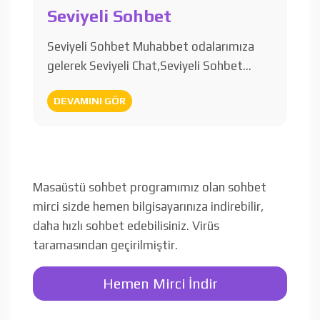
Seviyeli Sohbet
Seviyeli Sohbet Muhabbet odalarımıza
gelerek Seviyeli Chat,Seviyeli Sohbet…
DEVAMINI GÖR
Masaüstü sohbet programımız olan sohbet
mirci sizde hemen bilgisayarınıza indirebilir,
daha hızlı sohbet edebilisiniz. Virüs
taramasından geçirilmiştir.
Hemen Mirci İndir