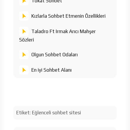
Tokat Sohbet
Kızlarla Sohbet Etmenin Özellikleri
Taladro Ft Irmak Arıcı Mahşer
Sözleri
Olgun Sohbet Odaları
En iyi Sohbet Alanı
Etiket:
Eğlenceli sohbet sitesi