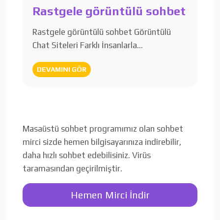
Rastgele görüntülü sohbet
Rastgele görüntülü sohbet Görüntülü
Chat Siteleri Farklı İnsanlarla…
DEVAMINI GÖR
Masaüstü sohbet programımız olan sohbet
mirci sizde hemen bilgisayarınıza indirebilir,
daha hızlı sohbet edebilisiniz. Virüs
taramasından geçirilmiştir.
Hemen Mirci İndir