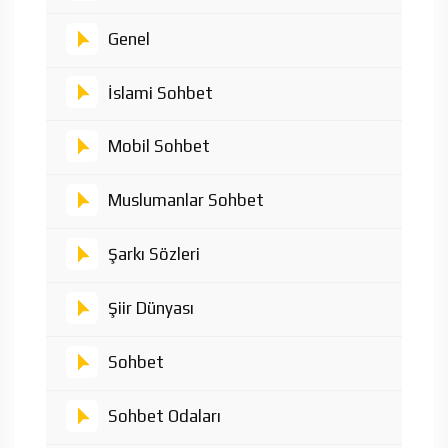
Genel
İslami Sohbet
Mobil Sohbet
Muslumanlar Sohbet
Şarkı Sözleri
Şiir Dünyası
Sohbet
Sohbet Odaları