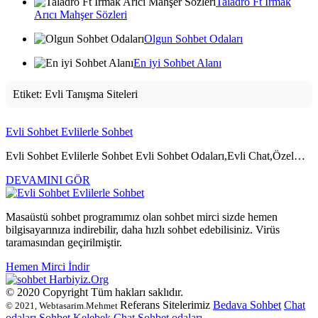
Taladro Ft Irmak
Arıcı Mahşer Sözleri
Olgun Sohbet Odaları
En iyi Sohbet Alanı
Etiket:
Evli Tanışma Siteleri
Evli Sohbet Evlilerle Sohbet
Evli Sohbet Evlilerle Sohbet Evli Sohbet Odaları,Evli Chat,Özel…
DEVAMINI GÖR
Masaüstü sohbet programımız olan sohbet mirci sizde hemen
bilgisayarınıza indirebilir, daha hızlı sohbet edebilisiniz. Virüs
taramasından geçirilmiştir.
Hemen Mirci İndir
Harbiyiz
.Org
© 2020 Copyright Tüm hakları saklıdır.
Referans Sitelerimiz
Bedava Sohbet
Chat
© 2021, Webtasarim.Mehmet
odaları
Sohbet
Kelebek Chat
Sohbet odaları