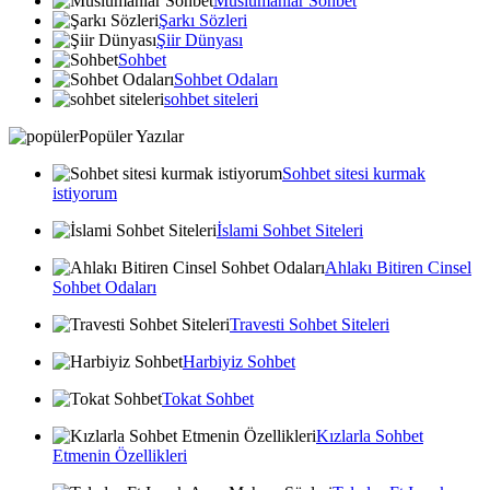
Muslumanlar Sohbet
Şarkı Sözleri
Şiir Dünyası
Sohbet
Sohbet Odaları
sohbet siteleri
Popüler Yazılar
Sohbet sitesi kurmak
istiyorum
İslami Sohbet Siteleri
Ahlakı Bitiren Cinsel
Sohbet Odaları
Travesti Sohbet Siteleri
Harbiyiz Sohbet
Tokat Sohbet
Kızlarla Sohbet
Etmenin Özellikleri