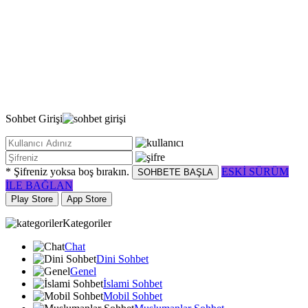
Sohbet
Girişi
* Şifreniz yoksa boş bırakın.
ESKİ SÜRÜM
SOHBETE BAŞLA
İLE BAĞLAN
Play Store
App Store
Kategoriler
Chat
Dini Sohbet
Genel
İslami Sohbet
Mobil Sohbet