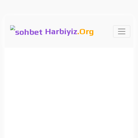
Harbiyiz
.Org