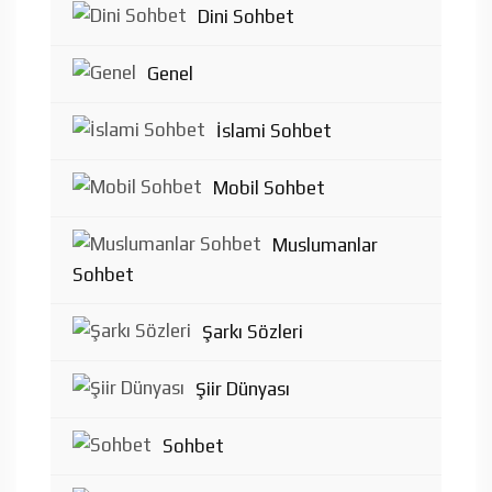
Dini Sohbet
Genel
İslami Sohbet
Mobil Sohbet
Muslumanlar
Sohbet
Şarkı Sözleri
Şiir Dünyası
Sohbet