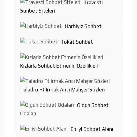
Travesti
Sohbet Siteleri
Harbiyiz Sohbet
Tokat Sohbet
Kızlarla Sohbet Etmenin Özellikleri
Taladro Ft Irmak Arıcı Mahşer Sözleri
Olgun Sohbet
Odaları
En iyi Sohbet Alanı