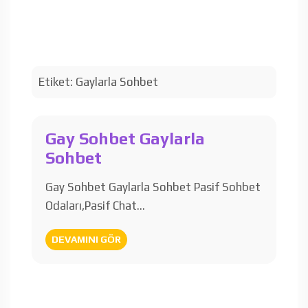
Etiket:
Gaylarla Sohbet
Gay Sohbet Gaylarla
Sohbet
Gay Sohbet Gaylarla Sohbet Pasif Sohbet
Odaları,Pasif Chat…
DEVAMINI GÖR