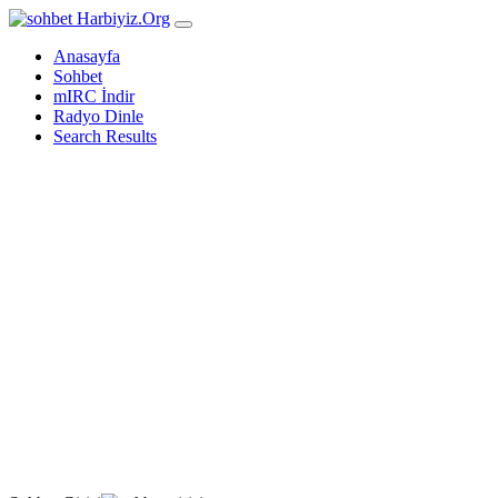
Harbiyiz
.Org
Anasayfa
Sohbet
mIRC İndir
Radyo Dinle
Search Results