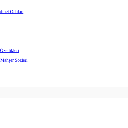
ohbet Odaları
Özellikleri
 Mahşer Sözleri