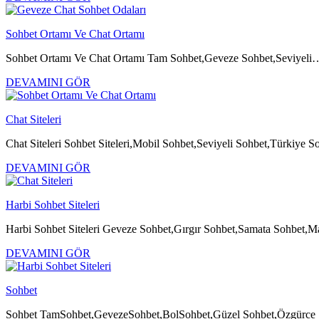
Sohbet Ortamı Ve Chat Ortamı
Sohbet Ortamı Ve Chat Ortamı Tam Sohbet,Geveze Sohbet,Seviyeli
DEVAMINI GÖR
Chat Siteleri
Chat Siteleri Sohbet Siteleri,Mobil Sohbet,Seviyeli Sohbet,Türkiy
DEVAMINI GÖR
Harbi Sohbet Siteleri
Harbi Sohbet Siteleri Geveze Sohbet,Gırgır Sohbet,Samata Sohbet,
DEVAMINI GÖR
Sohbet
Sohbet TamSohbet,GevezeSohbet,BolSohbet,Güzel Sohbet,Özgürce So