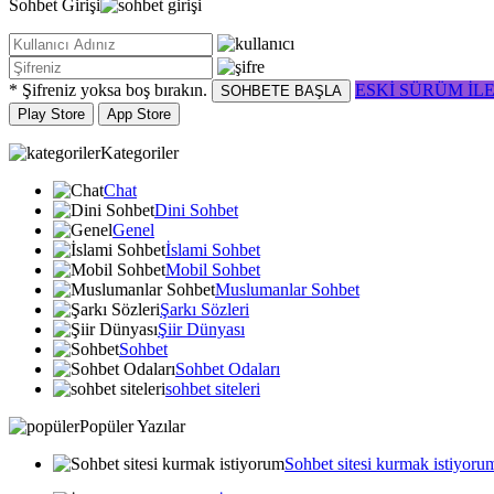
Sohbet
Girişi
* Şifreniz yoksa boş bırakın.
ESKİ SÜRÜM İL
SOHBETE BAŞLA
Play Store
App Store
Kategoriler
Chat
Dini Sohbet
Genel
İslami Sohbet
Mobil Sohbet
Muslumanlar Sohbet
Şarkı Sözleri
Şiir Dünyası
Sohbet
Sohbet Odaları
sohbet siteleri
Popüler Yazılar
Sohbet sitesi kurmak istiyoru