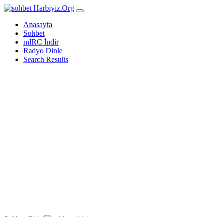
Harbiyiz
.Org
Anasayfa
Sohbet
mIRC İndir
Radyo Dinle
Search Results