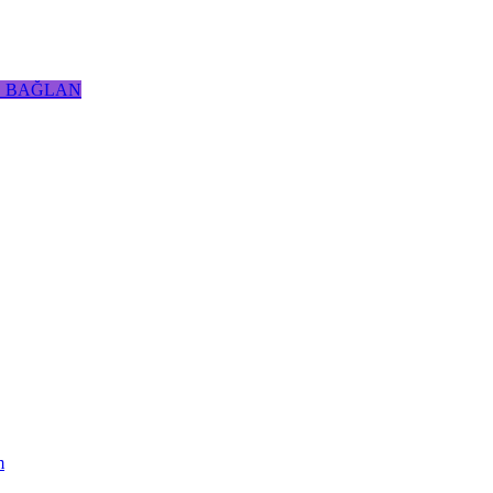
E BAĞLAN
m