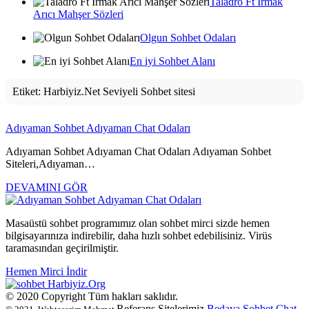
Taladro Ft Irmak
Arıcı Mahşer Sözleri
Olgun Sohbet Odaları
En iyi Sohbet Alanı
Etiket:
Harbiyiz.Net Seviyeli Sohbet sitesi
Adıyaman Sohbet Adıyaman Chat Odaları
Adıyaman Sohbet Adıyaman Chat Odaları Adıyaman Sohbet
Siteleri,Adıyaman…
DEVAMINI GÖR
Masaüstü sohbet programımız olan sohbet mirci sizde hemen
bilgisayarınıza indirebilir, daha hızlı sohbet edebilisiniz. Virüs
taramasından geçirilmiştir.
Hemen Mirci İndir
Harbiyiz
.Org
© 2020 Copyright Tüm hakları saklıdır.
Referans Sitelerimiz
Bedava Sohbet
Chat