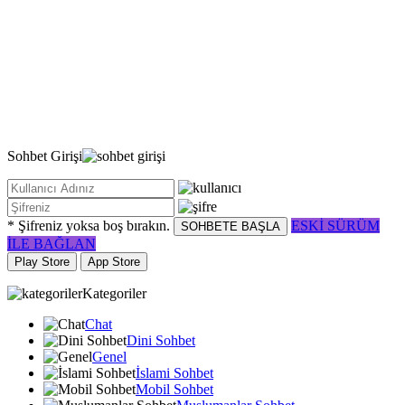
Sohbet
Girişi
* Şifreniz yoksa boş bırakın.
ESKİ SÜRÜM
SOHBETE BAŞLA
İLE BAĞLAN
Play Store
App Store
Kategoriler
Chat
Dini Sohbet
Genel
İslami Sohbet
Mobil Sohbet