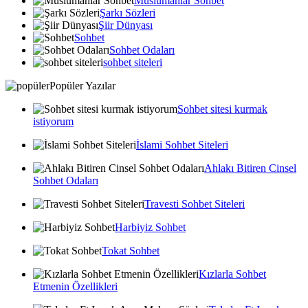
Muslumanlar Sohbet
Şarkı Sözleri
Şiir Dünyası
Sohbet
Sohbet Odaları
sohbet siteleri
Popüler Yazılar
Sohbet sitesi kurmak
istiyorum
İslami Sohbet Siteleri
Ahlakı Bitiren Cinsel
Sohbet Odaları
Travesti Sohbet Siteleri
Harbiyiz Sohbet
Tokat Sohbet
Kızlarla Sohbet
Etmenin Özellikleri