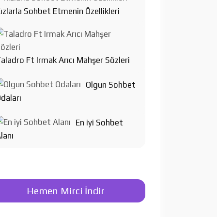
ızlarla Sohbet Etmenin Özellikleri
aladro Ft Irmak Arıcı Mahşer Sözleri
Olgun Sohbet
daları
En iyi Sohbet
lanı
Hemen Mirci İndir