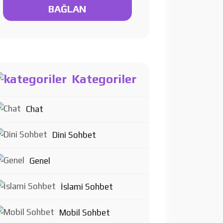
BAĞLAN
Kategoriler
Chat
Dini Sohbet
Genel
İslami Sohbet
Mobil Sohbet