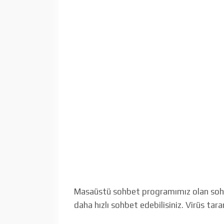
Masaüstü sohbet programımız olan sohbet
daha hızlı sohbet edebilisiniz. Virüs tar