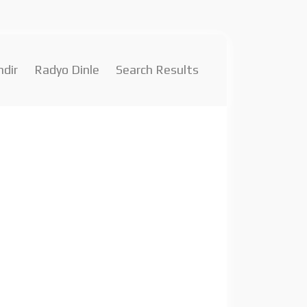
ndir
Radyo Dinle
Search Results