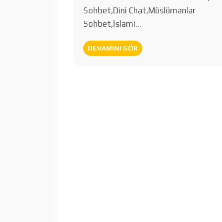
Sohbet,Dini Chat,Müslümanlar
Sohbet,İslami…
DEVAMINI GÖR