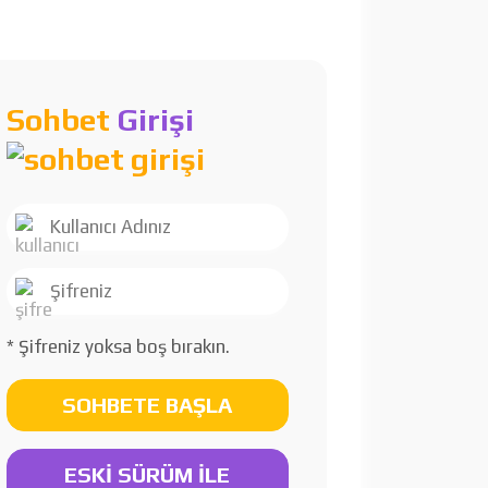
Sohbet
Girişi
* Şifreniz yoksa boş bırakın.
SOHBETE BAŞLA
ESKİ SÜRÜM İLE