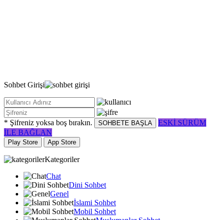
Sohbet
Girişi
* Şifreniz yoksa boş bırakın.
ESKİ SÜRÜM
SOHBETE BAŞLA
İLE BAĞLAN
Play Store
App Store
Kategoriler
Chat
Dini Sohbet
Genel
İslami Sohbet
Mobil Sohbet