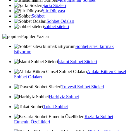
Muslumanlar Sohbet
Şarkı Sözleri
Şiir Dünyası
Sohbet
Sohbet Odaları
sohbet siteleri
Popüler Yazılar
Sohbet sitesi kurmak
istiyorum
İslami Sohbet Siteleri
Ahlakı Bitiren Cinsel
Sohbet Odaları
Travesti Sohbet Siteleri
Harbiyiz Sohbet
Tokat Sohbet
Kızlarla Sohbet
Etmenin Özellikleri