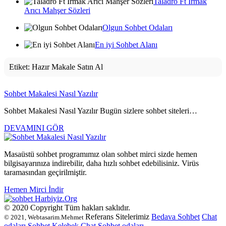
Taladro Ft Irmak
Arıcı Mahşer Sözleri
Olgun Sohbet Odaları
En iyi Sohbet Alanı
Etiket:
Hazır Makale Satın Al
Sohbet Makalesi Nasıl Yazılır
Sohbet Makalesi Nasıl Yazılır Bugün sizlere sohbet siteleri…
DEVAMINI GÖR
Masaüstü sohbet programımız olan sohbet mirci sizde hemen
bilgisayarınıza indirebilir, daha hızlı sohbet edebilisiniz. Virüs
taramasından geçirilmiştir.
Hemen Mirci İndir
Harbiyiz
.Org
© 2020 Copyright Tüm hakları saklıdır.
Referans Sitelerimiz
Bedava Sohbet
Chat
© 2021, Webtasarim.Mehmet
odaları
Sohbet
Kelebek Chat
Sohbet odaları