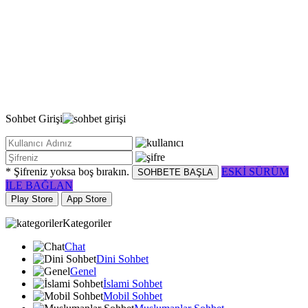
Sohbet
Girişi
* Şifreniz yoksa boş bırakın.
ESKİ SÜRÜM
SOHBETE BAŞLA
İLE BAĞLAN
Play Store
App Store
Kategoriler
Chat
Dini Sohbet
Genel
İslami Sohbet
Mobil Sohbet