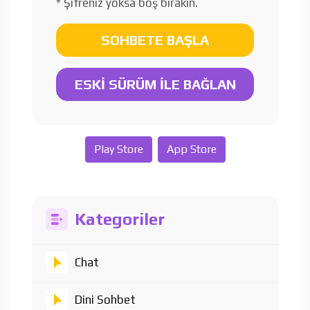
* Şifreniz yoksa boş bırakın.
SOHBETE BAŞLA
ESKİ SÜRÜM İLE BAĞLAN
Play Store
App Store
Kategoriler
Chat
Dini Sohbet