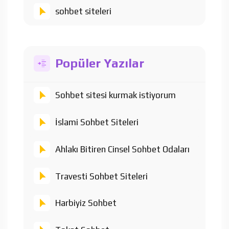
sohbet siteleri
Popüler Yazılar
Sohbet sitesi kurmak istiyorum
İslami Sohbet Siteleri
Ahlakı Bitiren Cinsel Sohbet Odaları
Travesti Sohbet Siteleri
Harbiyiz Sohbet