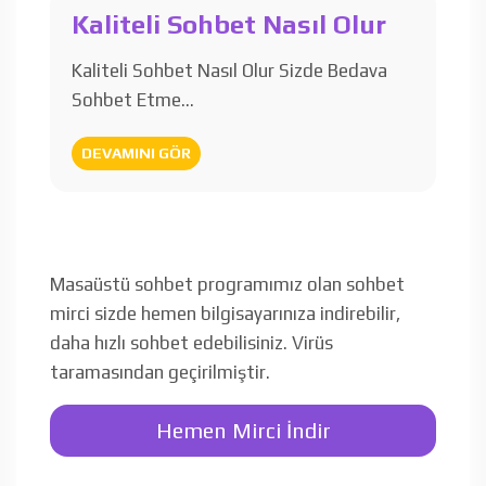
Kaliteli Sohbet Nasıl Olur
Kaliteli Sohbet Nasıl Olur Sizde Bedava
Sohbet Etme…
DEVAMINI GÖR
Masaüstü sohbet programımız olan sohbet
mirci sizde hemen bilgisayarınıza indirebilir,
daha hızlı sohbet edebilisiniz. Virüs
taramasından geçirilmiştir.
Hemen Mirci İndir