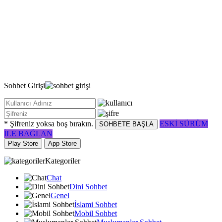
Sohbet
Girişi
* Şifreniz yoksa boş bırakın.
ESKİ SÜRÜM
SOHBETE BAŞLA
İLE BAĞLAN
Play Store
App Store
Kategoriler
Chat
Dini Sohbet
Genel
İslami Sohbet
Mobil Sohbet