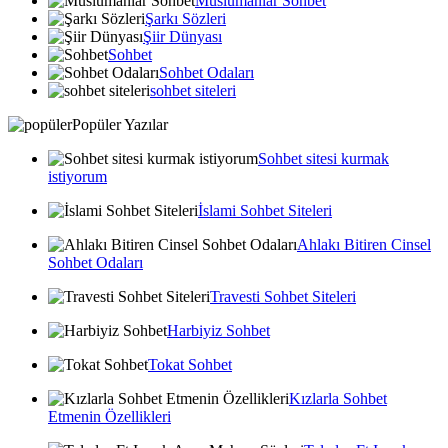
Muslumanlar Sohbet
Şarkı Sözleri
Şiir Dünyası
Sohbet
Sohbet Odaları
sohbet siteleri
Popüler Yazılar
Sohbet sitesi kurmak
istiyorum
İslami Sohbet Siteleri
Ahlakı Bitiren Cinsel
Sohbet Odaları
Travesti Sohbet Siteleri
Harbiyiz Sohbet
Tokat Sohbet
Kızlarla Sohbet
Etmenin Özellikleri