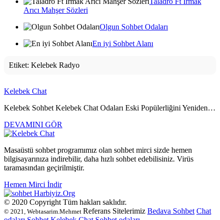
Taladro Ft Irmak
Arıcı Mahşer Sözleri
Olgun Sohbet Odaları
En iyi Sohbet Alanı
Etiket:
Kelebek Radyo
Kelebek Chat
Kelebek Sohbet Kelebek Chat Odaları Eski Popülerliğini Yeniden…
DEVAMINI GÖR
Masaüstü sohbet programımız olan sohbet mirci sizde hemen
bilgisayarınıza indirebilir, daha hızlı sohbet edebilisiniz. Virüs
taramasından geçirilmiştir.
Hemen Mirci İndir
Harbiyiz
.Org
© 2020 Copyright Tüm hakları saklıdır.
Referans Sitelerimiz
Bedava Sohbet
Chat
© 2021, Webtasarim.Mehmet
odaları
Sohbet
Kelebek Chat
Sohbet odaları