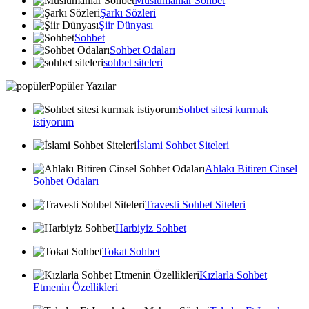
Muslumanlar Sohbet
Şarkı Sözleri
Şiir Dünyası
Sohbet
Sohbet Odaları
sohbet siteleri
Popüler Yazılar
Sohbet sitesi kurmak
istiyorum
İslami Sohbet Siteleri
Ahlakı Bitiren Cinsel
Sohbet Odaları
Travesti Sohbet Siteleri
Harbiyiz Sohbet
Tokat Sohbet
Kızlarla Sohbet
Etmenin Özellikleri