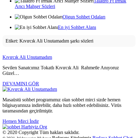
Taladro Ft Irmak
Arıcı Mahşer Sözleri
Olgun Sohbet Odaları
En iyi Sohbet Alanı
Etiket:
Kıvırcık Ali Unutamadım şarkı sözleri
Kıvırcık Ali Unutamadım
Sevilen Sanatcımız Tokatlı Kıvırcık Ali Rahmetle Anıyoruz
Güzel…
DEVAMINI GÖR
Masaüstü sohbet programımız olan sohbet mirci sizde hemen
bilgisayarınıza indirebilir, daha hızlı sohbet edebilisiniz. Virüs
taramasından geçirilmiştir.
Hemen Mirci İndir
Harbiyiz
.Org
© 2020 Copyright Tüm hakları saklıdır.
Referans Sitelerimiz
Bedava Sohbet
Chat