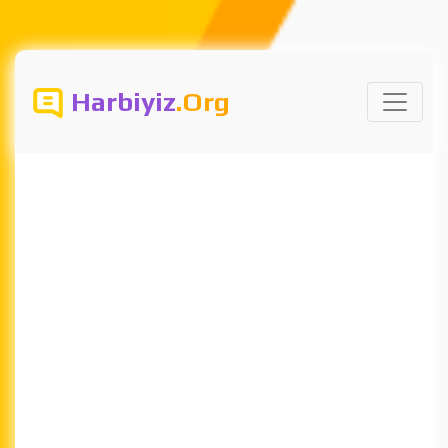
Harbiyiz
.Org