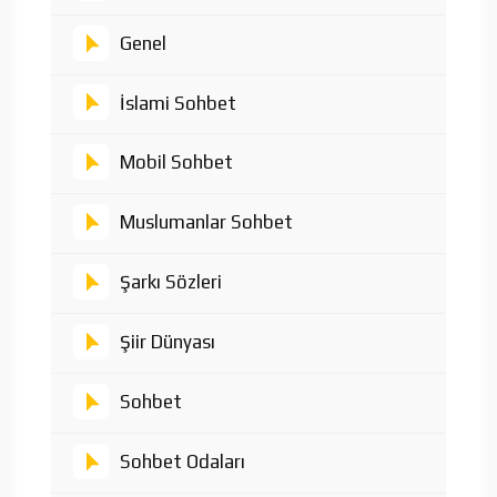
Genel
İslami Sohbet
Mobil Sohbet
Muslumanlar Sohbet
Şarkı Sözleri
Şiir Dünyası
Sohbet
Sohbet Odaları