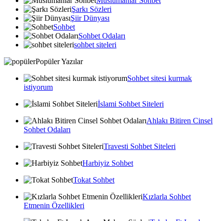
Muslumanlar Sohbet
Şarkı Sözleri
Şiir Dünyası
Sohbet
Sohbet Odaları
sohbet siteleri
Popüler Yazılar
Sohbet sitesi kurmak
istiyorum
İslami Sohbet Siteleri
Ahlakı Bitiren Cinsel
Sohbet Odaları
Travesti Sohbet Siteleri
Harbiyiz Sohbet
Tokat Sohbet
Kızlarla Sohbet
Etmenin Özellikleri