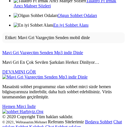
Taladro Ft Irmak
Arıcı Mahşer Sözleri
Olgun Sohbet Odaları
En iyi Sohbet Alanı
Etiket:
Mavi Gri Vazgeçtim Senden mobil dinle
Mavi Gri Vazgeçtim Senden Mp3 indir Dinle
Mavi Gri En Çok Sevilen Şarkıları Herkez Dinliyor…
DEVAMINI GÖR
Masaüstü sohbet programımız olan sohbet mirci sizde hemen
bilgisayarınıza indirebilir, daha hızlı sohbet edebilisiniz. Virüs
taramasından geçirilmiştir.
Hemen Mirci İndir
Harbiyiz
.Org
© 2020 Copyright Tüm hakları saklıdır.
Referans Sitelerimiz
Bedava Sohbet
Chat
© 2021, Webtasarim.Mehmet
odaları
Sohbet
Kelebek Chat
Sohbet odaları