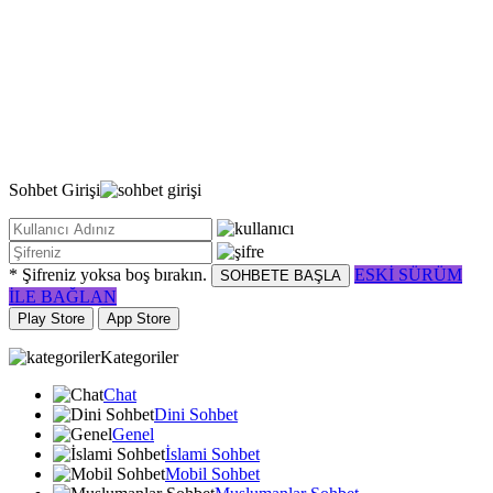
Sohbet
Girişi
* Şifreniz yoksa boş bırakın.
ESKİ SÜRÜM
SOHBETE BAŞLA
İLE BAĞLAN
Play Store
App Store
Kategoriler
Chat
Dini Sohbet
Genel
İslami Sohbet
Mobil Sohbet