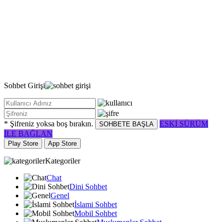
Sohbet
Girişi
* Şifreniz yoksa boş bırakın.
ESKİ SÜRÜM
SOHBETE BAŞLA
İLE BAĞLAN
Play Store
App Store
Kategoriler
Chat
Dini Sohbet
Genel
İslami Sohbet
Mobil Sohbet