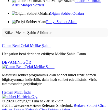
Taladro Ft Irmak
Arıcı Mahşer Sözleri
Olgun Sohbet Odaları
En iyi Sohbet Alanı
Etiket:
Melike Şahin Albümleri
Canın Beni Çekti Melike Şahin
Her şarkın beni derinden etkiliyor Melike Şahin Canın…
DEVAMINI GÖR
Masaüstü sohbet programımız olan sohbet mirci sizde hemen
bilgisayarınıza indirebilir, daha hızlı sohbet edebilisiniz. Virüs
taramasından geçirilmiştir.
Hemen Mirci İndir
Harbiyiz
.Org
© 2020 Copyright Tüm hakları saklıdır.
Referans Sitelerimiz
Bedava Sohbet
Chat
© 2021, Webtasarim.Mehmet
odaları
Sohbet
Kelebek Chat
Sohbet odaları