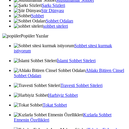
Muslumanlar Sohbet
Şarkı Sözleri
Şiir Dünyası
Sohbet
Sohbet Odaları
sohbet siteleri
Popüler Yazılar
Sohbet sitesi kurmak
istiyorum
İslami Sohbet Siteleri
Ahlakı Bitiren Cinsel
Sohbet Odaları
Travesti Sohbet Siteleri
Harbiyiz Sohbet
Tokat Sohbet
Kızlarla Sohbet
Etmenin Özellikleri