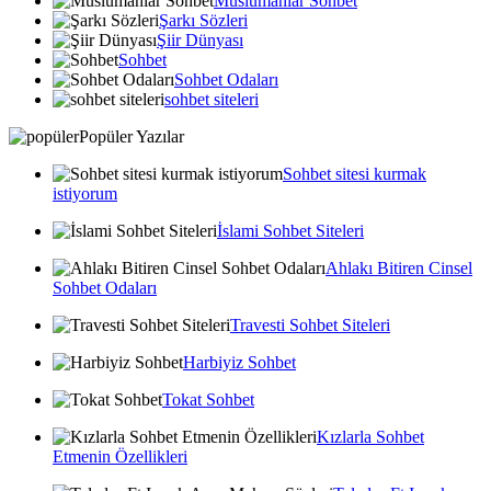
Muslumanlar Sohbet
Şarkı Sözleri
Şiir Dünyası
Sohbet
Sohbet Odaları
sohbet siteleri
Popüler Yazılar
Sohbet sitesi kurmak
istiyorum
İslami Sohbet Siteleri
Ahlakı Bitiren Cinsel
Sohbet Odaları
Travesti Sohbet Siteleri
Harbiyiz Sohbet
Tokat Sohbet
Kızlarla Sohbet
Etmenin Özellikleri