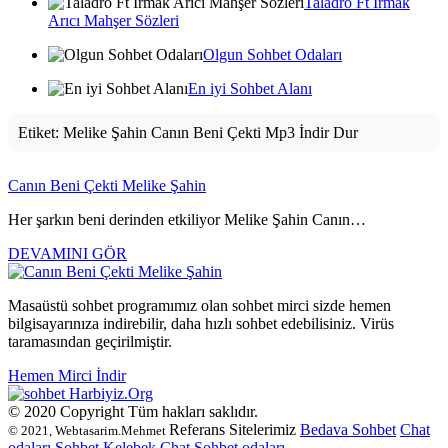
Taladro Ft Irmak
Arıcı Mahşer Sözleri
Olgun Sohbet Odaları
En iyi Sohbet Alanı
Etiket:
Melike Şahin Canın Beni Çekti Mp3 İndir Dur
Canın Beni Çekti Melike Şahin
Her şarkın beni derinden etkiliyor Melike Şahin Canın…
DEVAMINI GÖR
Masaüstü sohbet programımız olan sohbet mirci sizde hemen
bilgisayarınıza indirebilir, daha hızlı sohbet edebilisiniz. Virüs
taramasından geçirilmiştir.
Hemen Mirci İndir
Harbiyiz
.Org
© 2020 Copyright Tüm hakları saklıdır.
Referans Sitelerimiz
Bedava Sohbet
Chat
© 2021, Webtasarim.Mehmet
odaları
Sohbet
Kelebek Chat
Sohbet odaları