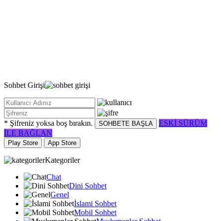
Sohbet
Girişi
* Şifreniz yoksa boş bırakın.
ESKİ SÜRÜM
SOHBETE BAŞLA
İLE BAĞLAN
Play Store
App Store
Kategoriler
Chat
Dini Sohbet
Genel
İslami Sohbet
Mobil Sohbet