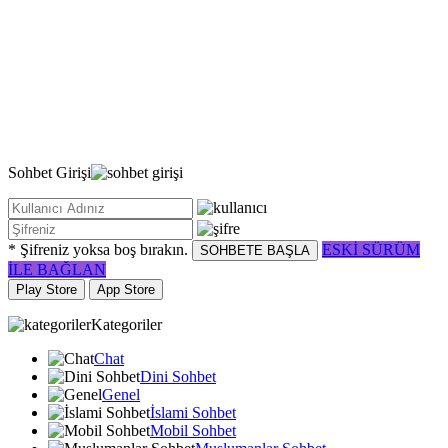
Sohbet
Girişi
* Şifreniz yoksa boş bırakın.
ESKİ SÜRÜM
SOHBETE BAŞLA
İLE BAĞLAN
Play Store
App Store
Kategoriler
Chat
Dini Sohbet
Genel
İslami Sohbet
Mobil Sohbet