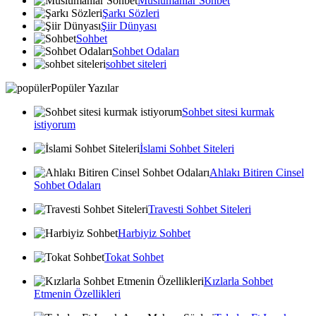
Muslumanlar Sohbet
Şarkı Sözleri
Şiir Dünyası
Sohbet
Sohbet Odaları
sohbet siteleri
Popüler Yazılar
Sohbet sitesi kurmak
istiyorum
İslami Sohbet Siteleri
Ahlakı Bitiren Cinsel
Sohbet Odaları
Travesti Sohbet Siteleri
Harbiyiz Sohbet
Tokat Sohbet
Kızlarla Sohbet
Etmenin Özellikleri