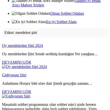
Taladro Ft Irmak
Arıcı Mahşer Sözleri
Olgun Sohbet Odaları
En iyi Sohbet Alanı
Etiket:
memleket şiiri
Oy memleketim Şiiri 2024
Oy memleketim Şiiri Sende serilmiş kundağım Yer yatağına…
DEVAMINI GÖR
Gidiyorum Şiiri
Anladınmı Herşey bitti söze dair Şimdi gerçeğin zamanı…
DEVAMINI GÖR
Masaüstü sohbet programımız olan sohbet mirci sizde hemen
bilgisayarınıza indirebilir, daha hızlı sohbet edebilisiniz. Virüs