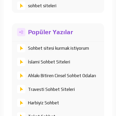
sohbet siteleri
Popüler Yazılar
Sohbet sitesi kurmak istiyorum
İslami Sohbet Siteleri
Ahlakı Bitiren Cinsel Sohbet Odaları
Travesti Sohbet Siteleri
Harbiyiz Sohbet