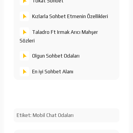
Tokat Sohbet
Kızlarla Sohbet Etmenin Özellikleri
Taladro Ft Irmak Arıcı Mahşer
Sözleri
Olgun Sohbet Odaları
En iyi Sohbet Alanı
Etiket:
Mobil Chat Odaları