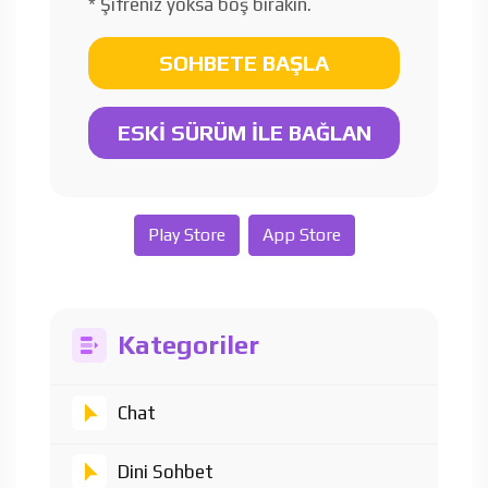
* Şifreniz yoksa boş bırakın.
SOHBETE BAŞLA
ESKİ SÜRÜM İLE BAĞLAN
Play Store
App Store
Kategoriler
Chat
Dini Sohbet