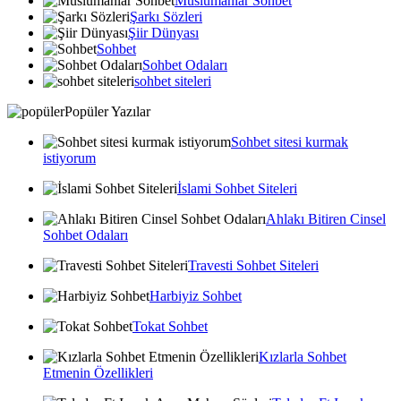
Muslumanlar Sohbet
Şarkı Sözleri
Şiir Dünyası
Sohbet
Sohbet Odaları
sohbet siteleri
Popüler Yazılar
Sohbet sitesi kurmak
istiyorum
İslami Sohbet Siteleri
Ahlakı Bitiren Cinsel
Sohbet Odaları
Travesti Sohbet Siteleri
Harbiyiz Sohbet
Tokat Sohbet
Kızlarla Sohbet
Etmenin Özellikleri