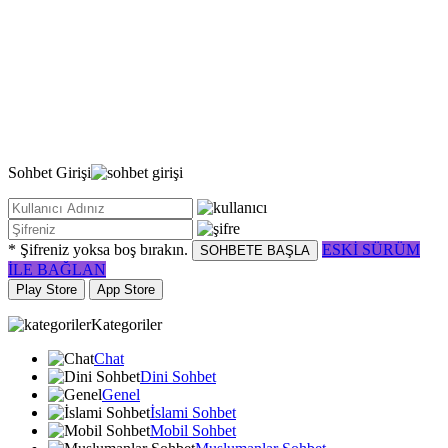
Sohbet
Girişi
* Şifreniz yoksa boş bırakın.
ESKİ SÜRÜM
SOHBETE BAŞLA
İLE BAĞLAN
Play Store
App Store
Kategoriler
Chat
Dini Sohbet
Genel
İslami Sohbet
Mobil Sohbet