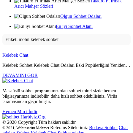
Taladro Ft Irmak
Arıcı Mahşer Sözleri
Olgun Sohbet Odaları
En iyi Sohbet Alanı
Etiket:
mobil kelebek sohbet
Kelebek Chat
Kelebek Sohbet Kelebek Chat Odaları Eski Popülerliğini Yeniden…
DEVAMINI GÖR
Masaüstü sohbet programımız olan sohbet mirci sizde hemen
bilgisayarınıza indirebilir, daha hızlı sohbet edebilisiniz. Virüs
taramasından geçirilmiştir.
Hemen Mirci İndir
Harbiyiz
.Org
© 2020 Copyright Tüm hakları saklıdır.
Referans Sitelerimiz
Bedava Sohbet
Chat
© 2021, Webtasarim.Mehmet
odaları
Sohbet
Kelebek Chat
Sohbet odaları