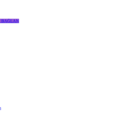
E BAĞLAN
m