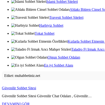
İslami Sohbet Siteleri
Ahlakı Bitiren Cinsel S
Travesti Sohbet Siteleri
Harbiyiz Sohbet
Tokat Sohbet
Kızlarla Sohbet Etmenin 
Taladro Ft Irmak Arıcı
Olgun Sohbet Odaları
En iyi Sohbet Alanı
Etiket:
muhabbetiniz.net
Güvenilir Sohbet Sitesi
Güvenilir Sohbet Sitesi Güvenilir Chat Odaları , Güvenilir…
DEVAMINI GÖR