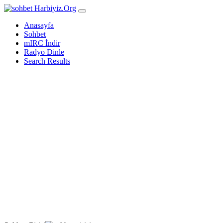
Harbiyiz
.Org
Anasayfa
Sohbet
mIRC İndir
Radyo Dinle
Search Results