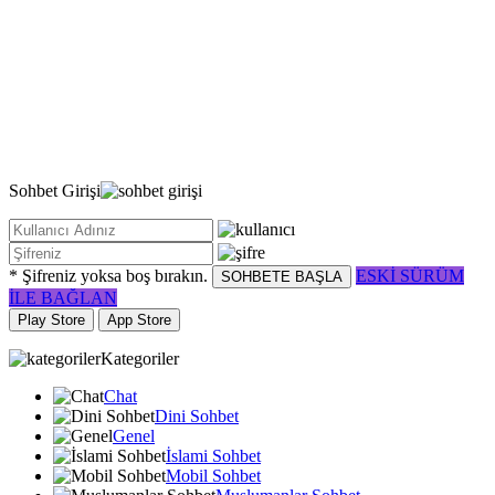
Sohbet
Girişi
* Şifreniz yoksa boş bırakın.
ESKİ SÜRÜM
SOHBETE BAŞLA
İLE BAĞLAN
Play Store
App Store
Kategoriler
Chat
Dini Sohbet
Genel
İslami Sohbet
Mobil Sohbet