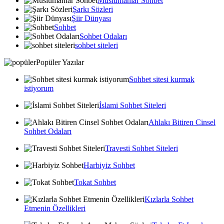
Muslumanlar Sohbet
Şarkı Sözleri
Şiir Dünyası
Sohbet
Sohbet Odaları
sohbet siteleri
Popüler Yazılar
Sohbet sitesi kurmak
istiyorum
İslami Sohbet Siteleri
Ahlakı Bitiren Cinsel
Sohbet Odaları
Travesti Sohbet Siteleri
Harbiyiz Sohbet
Tokat Sohbet
Kızlarla Sohbet
Etmenin Özellikleri