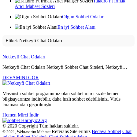
Taladro Ft Irmak
Arıcı Mahşer Sözleri
Olgun Sohbet Odaları
En iyi Sohbet Alanı
Etiket:
Netkeyfi Chat Odaları
Netkeyfi Chat Odaları
Netkeyfi Chat Odaları Netkeyfi Sohbet Chat Siteleri, Netkeyfi…
DEVAMINI GÖR
Masaüstü sohbet programımız olan sohbet mirci sizde hemen
bilgisayarınıza indirebilir, daha hızlı sohbet edebilisiniz. Virüs
taramasından geçirilmiştir.
Hemen Mirci İndir
Harbiyiz
.Org
© 2020 Copyright Tüm hakları saklıdır.
Referans Sitelerimiz
Bedava Sohbet
Chat
© 2021, Webtasarim.Mehmet
odaları
Sohbet
Kelebek Chat
Sohbet odaları