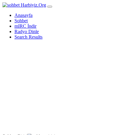
Harbiyiz
.Org
Anasayfa
Sohbet
mIRC İndir
Radyo Dinle
Search Results