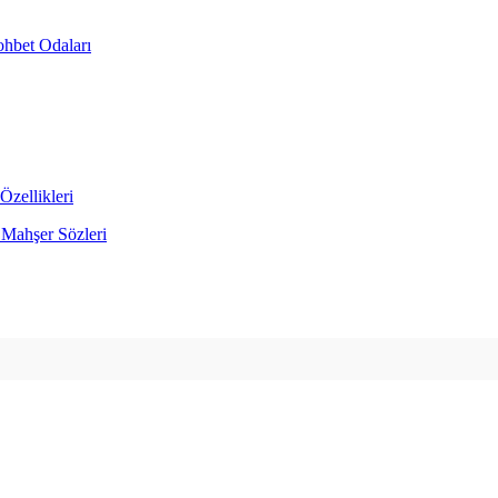
ohbet Odaları
Özellikleri
 Mahşer Sözleri