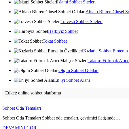
İslami Sohbet Siteleri
Ahlakı Bitiren Cinsel S
Travesti Sohbet Siteleri
Harbiyiz Sohbet
Tokat Sohbet
Kızlarla Sohbet Etmenin 
Taladro Ft Irmak Arıcı
Olgun Sohbet Odaları
En iyi Sohbet Alanı
Etiket:
online sohbet platformu
Sohbet Oda Temaları
Sohbet Oda Temaları Sohbet oda temaları, çevrimiçi iletişimde…
DEVAMINI GÖR