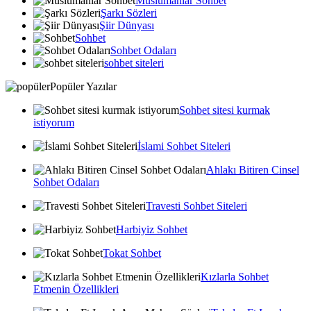
Muslumanlar Sohbet
Şarkı Sözleri
Şiir Dünyası
Sohbet
Sohbet Odaları
sohbet siteleri
Popüler Yazılar
Sohbet sitesi kurmak
istiyorum
İslami Sohbet Siteleri
Ahlakı Bitiren Cinsel
Sohbet Odaları
Travesti Sohbet Siteleri
Harbiyiz Sohbet
Tokat Sohbet
Kızlarla Sohbet
Etmenin Özellikleri