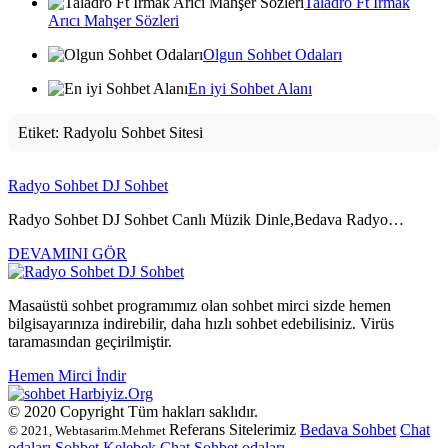
Taladro Ft Irmak
Arıcı Mahşer Sözleri
Olgun Sohbet Odaları
En iyi Sohbet Alanı
Etiket:
Radyolu Sohbet Sitesi
Radyo Sohbet DJ Sohbet
Radyo Sohbet DJ Sohbet Canlı Müzik Dinle,Bedava Radyo…
DEVAMINI GÖR
Masaüstü sohbet programımız olan sohbet mirci sizde hemen
bilgisayarınıza indirebilir, daha hızlı sohbet edebilisiniz. Virüs
taramasından geçirilmiştir.
Hemen Mirci İndir
Harbiyiz
.Org
© 2020 Copyright Tüm hakları saklıdır.
Referans Sitelerimiz
Bedava Sohbet
Chat
© 2021, Webtasarim.Mehmet
odaları
Sohbet
Kelebek Chat
Sohbet odaları