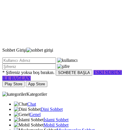
Sohbet
Girişi
* Şifreniz yoksa boş bırakın.
ESKİ SÜRÜM
SOHBETE BAŞLA
İLE BAĞLAN
Play Store
App Store
Kategoriler
Chat
Dini Sohbet
Genel
İslami Sohbet
Mobil Sohbet