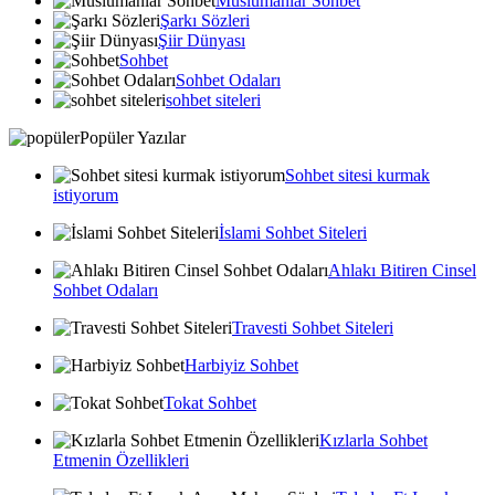
Muslumanlar Sohbet
Şarkı Sözleri
Şiir Dünyası
Sohbet
Sohbet Odaları
sohbet siteleri
Popüler Yazılar
Sohbet sitesi kurmak
istiyorum
İslami Sohbet Siteleri
Ahlakı Bitiren Cinsel
Sohbet Odaları
Travesti Sohbet Siteleri
Harbiyiz Sohbet
Tokat Sohbet
Kızlarla Sohbet
Etmenin Özellikleri