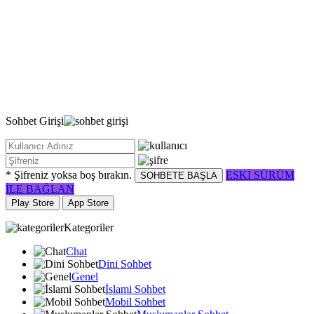
Sohbet
Girişi
* Şifreniz yoksa boş bırakın.
ESKİ SÜRÜM
SOHBETE BAŞLA
İLE BAĞLAN
Play Store
App Store
Kategoriler
Chat
Dini Sohbet
Genel
İslami Sohbet
Mobil Sohbet