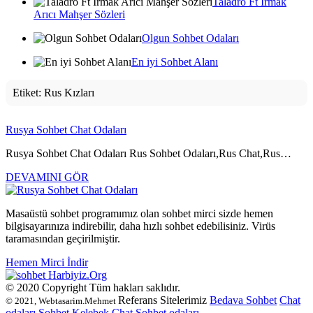
Taladro Ft Irmak
Arıcı Mahşer Sözleri
Olgun Sohbet Odaları
En iyi Sohbet Alanı
Etiket:
Rus Kızları
Rusya Sohbet Chat Odaları
Rusya Sohbet Chat Odaları Rus Sohbet Odaları,Rus Chat,Rus…
DEVAMINI GÖR
Masaüstü sohbet programımız olan sohbet mirci sizde hemen
bilgisayarınıza indirebilir, daha hızlı sohbet edebilisiniz. Virüs
taramasından geçirilmiştir.
Hemen Mirci İndir
Harbiyiz
.Org
© 2020 Copyright Tüm hakları saklıdır.
Referans Sitelerimiz
Bedava Sohbet
Chat
© 2021, Webtasarim.Mehmet
odaları
Sohbet
Kelebek Chat
Sohbet odaları