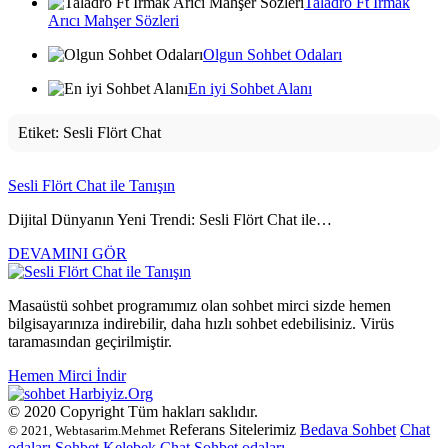
Taladro Ft Irmak
Arıcı Mahşer Sözleri
Olgun Sohbet Odaları
En iyi Sohbet Alanı
Etiket:
Sesli Flört Chat
Sesli Flört Chat ile Tanışın
Dijital Dünyanın Yeni Trendi: Sesli Flört Chat ile…
DEVAMINI GÖR
Masaüstü sohbet programımız olan sohbet mirci sizde hemen
bilgisayarınıza indirebilir, daha hızlı sohbet edebilisiniz. Virüs
taramasından geçirilmiştir.
Hemen Mirci İndir
Harbiyiz
.Org
© 2020 Copyright Tüm hakları saklıdır.
Referans Sitelerimiz
Bedava Sohbet
Chat
© 2021, Webtasarim.Mehmet
odaları
Sohbet
Kelebek Chat
Sohbet odaları