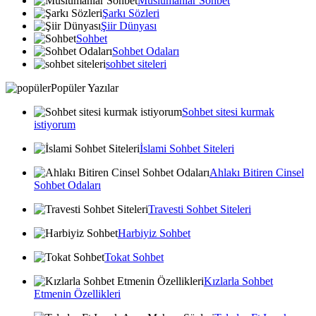
Muslumanlar Sohbet
Şarkı Sözleri
Şiir Dünyası
Sohbet
Sohbet Odaları
sohbet siteleri
Popüler Yazılar
Sohbet sitesi kurmak
istiyorum
İslami Sohbet Siteleri
Ahlakı Bitiren Cinsel
Sohbet Odaları
Travesti Sohbet Siteleri
Harbiyiz Sohbet
Tokat Sohbet
Kızlarla Sohbet
Etmenin Özellikleri