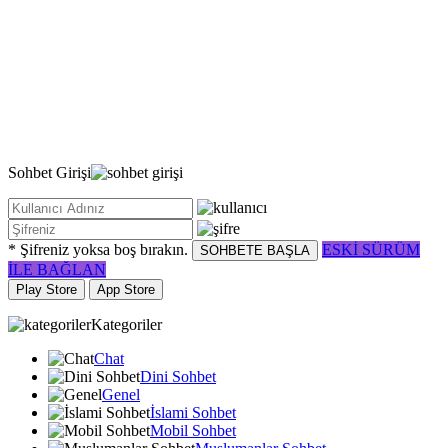
Sohbet
Girişi
* Şifreniz yoksa boş bırakın.
ESKİ SÜRÜM
SOHBETE BAŞLA
İLE BAĞLAN
Play Store
App Store
Kategoriler
Chat
Dini Sohbet
Genel
İslami Sohbet
Mobil Sohbet