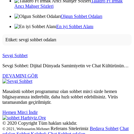
Taladro Ft Irmak
Arıcı Mahşer Sözleri
Olgun Sohbet Odaları
En iyi Sohbet Alanı
Etiket:
sevgi sohbet odaları
Sevgi Sohbet
Sevgi Sohbet: Dijital Dünyada Samimiyetin ve Chat Kültürünün…
DEVAMINI GÖR
Masaüstü sohbet programımız olan sohbet mirci sizde hemen
bilgisayarınıza indirebilir, daha hızlı sohbet edebilisiniz. Virüs
taramasından geçirilmiştir.
Hemen Mirci İndir
Harbiyiz
.Org
© 2020 Copyright Tüm hakları saklıdır.
Referans Sitelerimiz
Bedava Sohbet
Chat
© 2021, Webtasarim.Mehmet
odaları
Sohbet
Kelebek Chat
Sohbet odaları