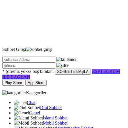
Sohbet
Girişi
* Şifreniz yoksa boş bırakın.
ESKİ SÜRÜM
SOHBETE BAŞLA
İLE BAĞLAN
Play Store
App Store
Kategoriler
Chat
Dini Sohbet
Genel
İslami Sohbet
Mobil Sohbet