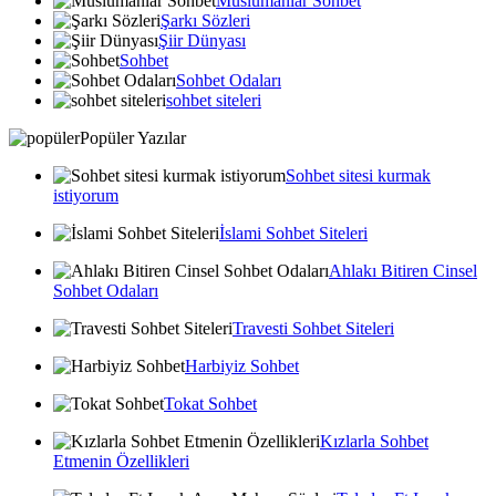
Muslumanlar Sohbet
Şarkı Sözleri
Şiir Dünyası
Sohbet
Sohbet Odaları
sohbet siteleri
Popüler Yazılar
Sohbet sitesi kurmak
istiyorum
İslami Sohbet Siteleri
Ahlakı Bitiren Cinsel
Sohbet Odaları
Travesti Sohbet Siteleri
Harbiyiz Sohbet
Tokat Sohbet
Kızlarla Sohbet
Etmenin Özellikleri