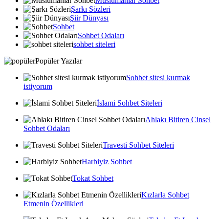
Muslumanlar Sohbet
Şarkı Sözleri
Şiir Dünyası
Sohbet
Sohbet Odaları
sohbet siteleri
Popüler Yazılar
Sohbet sitesi kurmak
istiyorum
İslami Sohbet Siteleri
Ahlakı Bitiren Cinsel
Sohbet Odaları
Travesti Sohbet Siteleri
Harbiyiz Sohbet
Tokat Sohbet
Kızlarla Sohbet
Etmenin Özellikleri