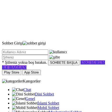
Sohbet
Girişi
* Şifreniz yoksa boş bırakın.
ESKİ SÜRÜM
SOHBETE BAŞLA
İLE BAĞLAN
Play Store
App Store
Kategoriler
Chat
Dini Sohbet
Genel
İslami Sohbet
Mobil Sohbet