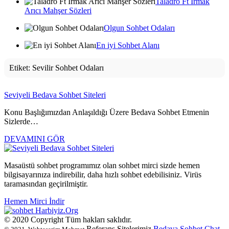
Taladro Ft Irmak
Arıcı Mahşer Sözleri
Olgun Sohbet Odaları
En iyi Sohbet Alanı
Etiket:
Sevilir Sohbet Odaları
Seviyeli Bedava Sohbet Siteleri
Konu Başlığımızdan Anlaşıldığı Üzere Bedava Sohbet Etmenin
Sizlerde…
DEVAMINI GÖR
Masaüstü sohbet programımız olan sohbet mirci sizde hemen
bilgisayarınıza indirebilir, daha hızlı sohbet edebilisiniz. Virüs
taramasından geçirilmiştir.
Hemen Mirci İndir
Harbiyiz
.Org
© 2020 Copyright Tüm hakları saklıdır.
Referans Sitelerimiz
Bedava Sohbet
Chat