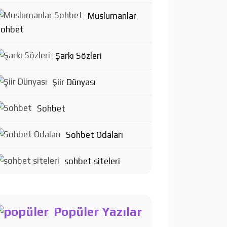
Muslumanlar
Sohbet
Şarkı Sözleri
Şiir Dünyası
Sohbet
Sohbet Odaları
sohbet siteleri
Popüler Yazılar