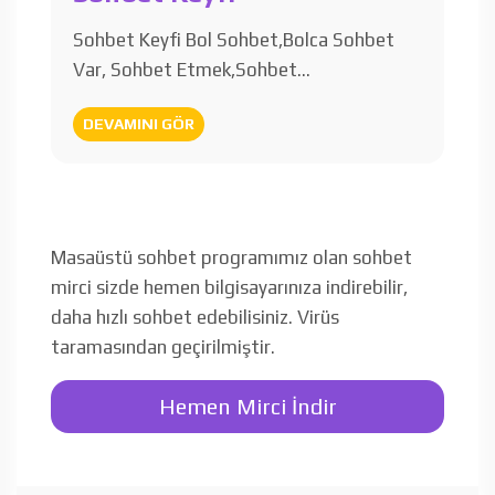
Sohbet Keyfi Bol Sohbet,Bolca Sohbet
Var, Sohbet Etmek,Sohbet…
DEVAMINI GÖR
Masaüstü sohbet programımız olan sohbet
mirci sizde hemen bilgisayarınıza indirebilir,
daha hızlı sohbet edebilisiniz. Virüs
taramasından geçirilmiştir.
Hemen Mirci İndir