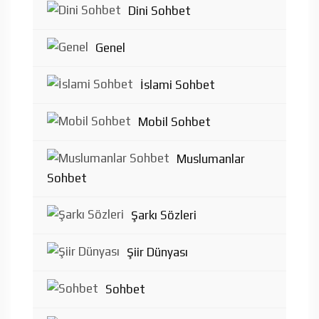
Dini Sohbet
Genel
İslami Sohbet
Mobil Sohbet
Muslumanlar
Sohbet
Şarkı Sözleri
Şiir Dünyası
Sohbet