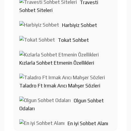
Travesti
Sohbet Siteleri
Harbiyiz Sohbet
Tokat Sohbet
Kızlarla Sohbet Etmenin Özellikleri
Taladro Ft Irmak Arıcı Mahşer Sözleri
Olgun Sohbet
Odaları
En iyi Sohbet Alanı