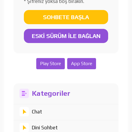
* Şifreniz yoksa boş bırakın.
SOHBETE BAŞLA
ESKİ SÜRÜM İLE BAĞLAN
Play Store
App Store
Kategoriler
Chat
Dini Sohbet