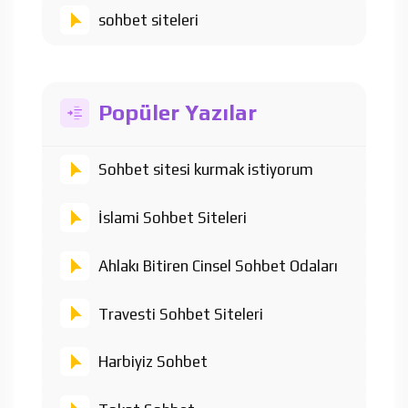
sohbet siteleri
Popüler Yazılar
Sohbet sitesi kurmak istiyorum
İslami Sohbet Siteleri
Ahlakı Bitiren Cinsel Sohbet Odaları
Travesti Sohbet Siteleri
Harbiyiz Sohbet