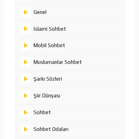
Genel
İslami Sohbet
Mobil Sohbet
Muslumanlar Sohbet
Şarkı Sözleri
Şiir Dünyası
Sohbet
Sohbet Odaları