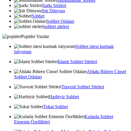
Muslumanlar Sohbet
Şarkı Sözleri
Şiir Dünyası
Sohbet
Sohbet Odaları
sohbet siteleri
Popüler Yazılar
Sohbet sitesi kurmak
istiyorum
İslami Sohbet Siteleri
Ahlakı Bitiren Cinsel
Sohbet Odaları
Travesti Sohbet Siteleri
Harbiyiz Sohbet
Tokat Sohbet
Kızlarla Sohbet
Etmenin Özellikleri