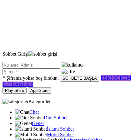
Sohbet
Girişi
* Şifreniz yoksa boş bırakın.
ESKİ SÜRÜM
SOHBETE BAŞLA
İLE BAĞLAN
Play Store
App Store
Kategoriler
Chat
Dini Sohbet
Genel
İslami Sohbet
Mobil Sohbet