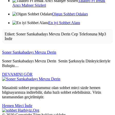
Taladro Ft Irmak
Arıcı Mahşer Sözleri
Olgun Sohbet Odaları
En iyi Sohbet Alanı
Etiket:
Soner Sarıkabadayı Mevzu Derin Cep Telefonuna Mp3
İndir
Soner Sarıkabadayı Mevzu Derin
Soner Sarıkabadayı Mevzu Derin Senin Şarkısıyla Dinleyicileriyle
Buluştu…
DEVAMINI GÖR
Masaüstü sohbet programımız olan sohbet mirci sizde hemen
bilgisayarınıza indirebilir, daha hızlı sohbet edebilisiniz. Virüs
taramasından geçirilmiştir.
Hemen Mirci İndir
Harbiyiz
.Org
© 2020 Copyright Tüm hakları saklıdır.