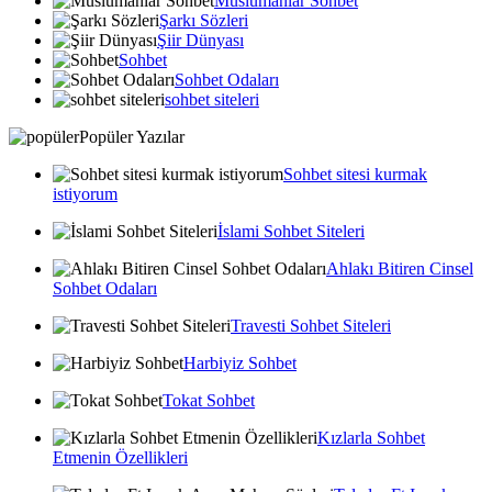
Muslumanlar Sohbet
Şarkı Sözleri
Şiir Dünyası
Sohbet
Sohbet Odaları
sohbet siteleri
Popüler Yazılar
Sohbet sitesi kurmak
istiyorum
İslami Sohbet Siteleri
Ahlakı Bitiren Cinsel
Sohbet Odaları
Travesti Sohbet Siteleri
Harbiyiz Sohbet
Tokat Sohbet
Kızlarla Sohbet
Etmenin Özellikleri