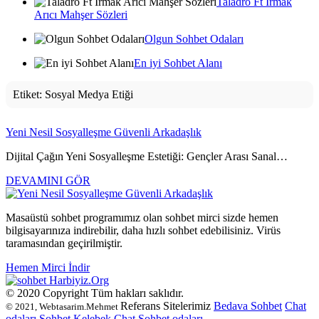
Taladro Ft Irmak
Arıcı Mahşer Sözleri
Olgun Sohbet Odaları
En iyi Sohbet Alanı
Etiket:
Sosyal Medya Etiği
Yeni Nesil Sosyalleşme Güvenli Arkadaşlık
Dijital Çağın Yeni Sosyalleşme Estetiği: Gençler Arası Sanal…
DEVAMINI GÖR
Masaüstü sohbet programımız olan sohbet mirci sizde hemen
bilgisayarınıza indirebilir, daha hızlı sohbet edebilisiniz. Virüs
taramasından geçirilmiştir.
Hemen Mirci İndir
Harbiyiz
.Org
© 2020 Copyright Tüm hakları saklıdır.
Referans Sitelerimiz
Bedava Sohbet
Chat
© 2021, Webtasarim.Mehmet
odaları
Sohbet
Kelebek Chat
Sohbet odaları