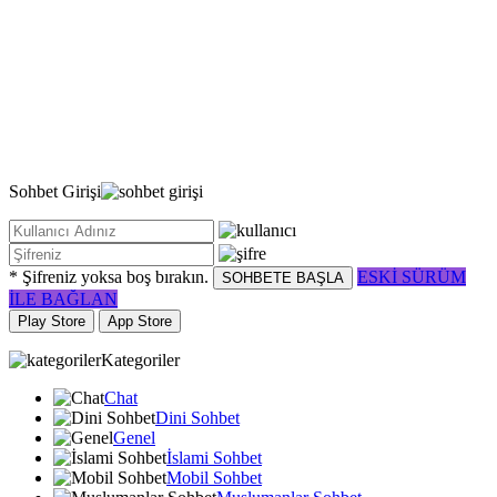
Sohbet
Girişi
* Şifreniz yoksa boş bırakın.
ESKİ SÜRÜM
SOHBETE BAŞLA
İLE BAĞLAN
Play Store
App Store
Kategoriler
Chat
Dini Sohbet
Genel
İslami Sohbet
Mobil Sohbet