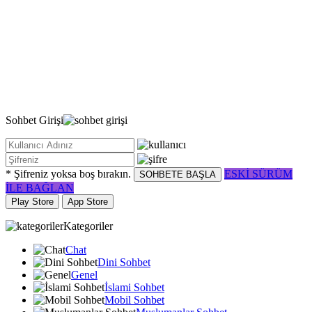
Sohbet
Girişi
* Şifreniz yoksa boş bırakın.
ESKİ SÜRÜM
SOHBETE BAŞLA
İLE BAĞLAN
Play Store
App Store
Kategoriler
Chat
Dini Sohbet
Genel
İslami Sohbet
Mobil Sohbet