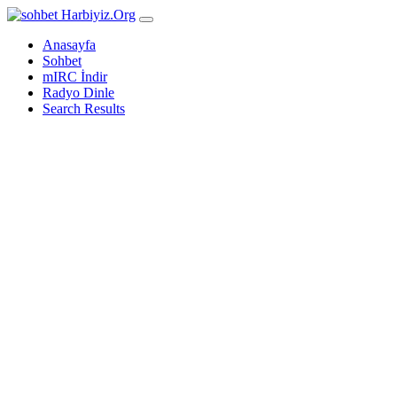
Harbiyiz
.Org
Anasayfa
Sohbet
mIRC İndir
Radyo Dinle
Search Results