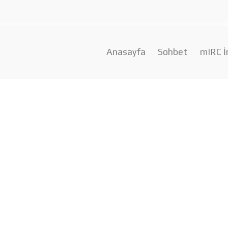
Anasayfa
Sohbet
mIRC İ