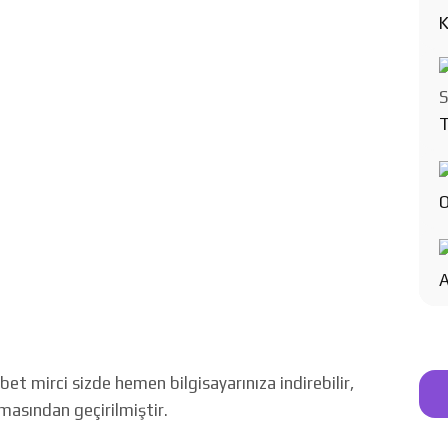
K
T
O
A
 mirci sizde hemen bilgisayarınıza indirebilir,
amasından geçirilmiştir.