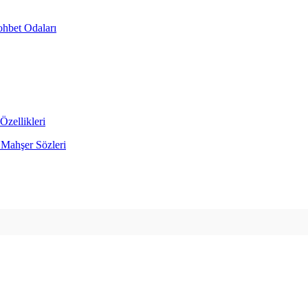
ohbet Odaları
Özellikleri
 Mahşer Sözleri