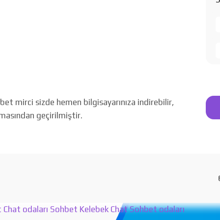
 mirci sizde hemen bilgisayarınıza indirebilir,
amasından geçirilmiştir.
t
Chat odaları
Sohbet
Kelebek Chat
Sohbet odaları